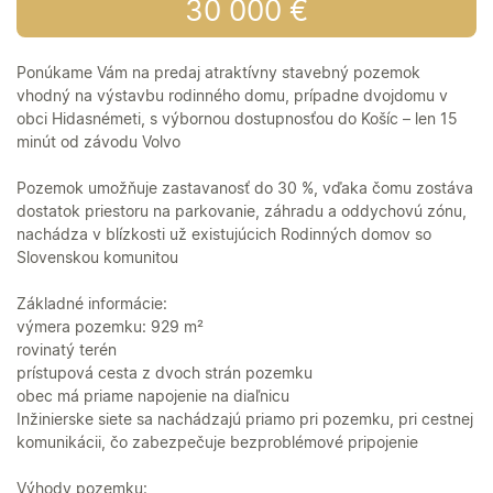
30 000 €
Ponúkame Vám na predaj atraktívny stavebný pozemok
vhodný na výstavbu rodinného domu, prípadne dvojdomu v
obci Hidasnémeti, s výbornou dostupnosťou do Košíc – len 15
minút od závodu Volvo
Pozemok umožňuje zastavanosť do 30 %, vďaka čomu zostáva
dostatok priestoru na parkovanie, záhradu a oddychovú zónu,
nachádza v blízkosti už existujúcich Rodinných domov so
Slovenskou komunitou
Základné informácie:
výmera pozemku: 929 m²
rovinatý terén
prístupová cesta z dvoch strán pozemku
obec má priame napojenie na diaľnicu
Inžinierske siete sa nachádzajú priamo pri pozemku, pri cestnej
komunikácii, čo zabezpečuje bezproblémové pripojenie
Výhody pozemku: