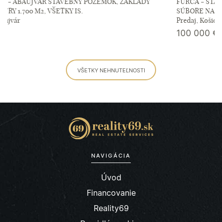
FURČA - STAVEBNÝ POZEMOK 567 M2, PRI OBYTNOM
SÚBORE NA HORE.
Predaj, Košice-Dargovských hrdinov
100 000
€
VŠETKY NEHNUTEĽNOSTI
NAVIGÁCIA
Úvod
Financovanie
Reality69