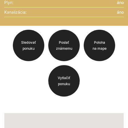
Plyn:
áno
Kanalizácia:
áno
Sledovať
Poslať
Poloha
ponuku
známemu
na mape
Vytlačiť
ponuku