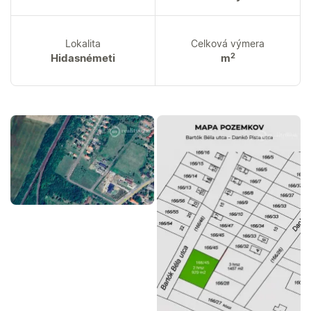
Lokalita
Celková výmera
2
Hidasnémeti
m