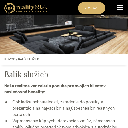
KONTAKT
ÚVOD
/
BALÍK SLUŽIEB
Balík služieb
Naša realitná kancelária ponúka pre svojich klientov
nasledovné benefity:
Obhliadka nehnuteľnosti, zaradenie do ponuky a
prezentácia na najväčších a najúspešnejších realitných
portáloch
Vypracovanie kúpnych, darovacích zmlúv, zámenných
zmlúv výlučne prostredníctvom advokáta s autorizáciou