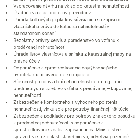
Vypracovanie návrhu na vklad do katastra nehnuteľností
Úradné overenie podpisov prevodcov
Úhrada kolkových poplatkov súvisiacich so zápisom
vlastníckeho práva do katastra nehnuteľností v
štandardnom konaní
Bezplatný právny servis a poradenstvo vo vzťahu k
predávanej nehnuteľnosti
Úhrada listov vlastníctva a snímku z katastrálnej mapy na
právne účely
Odporučenie a sprostredkovanie najvýhodnejšieho
hypotekárneho úveru pre kupujúceho
Súčinnosť pri odovzdaní nehnuteľnosti a preregistrácii
predmetných služieb vo vzťahu k predávanej – kupovanej
nehnuteľnosti
Zabezpečenie komfortného a výhodného poistenia
nehnuteľnosti, vinkulácie pre potreby finančnej inštitúcie
Zabezpečenie podkladov pre potreby znaleckého posudku
k predmetnej nehnuteľnosti a odporučenie a
sprostredkovanie znalca zapísaného na Ministerstve
spravodlivosti z oblasti stavebníctva, odvetvia pozemné