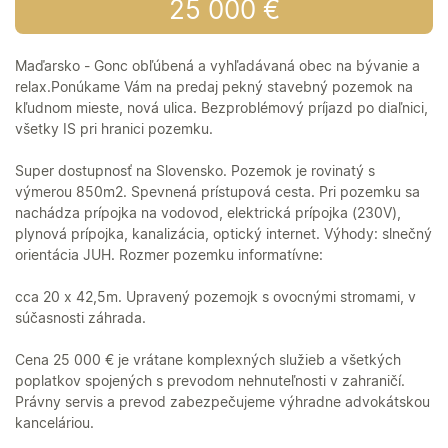
25 000 €
Maďarsko - Gonc obľúbená a vyhľadávaná obec na bývanie a
relax.Ponúkame Vám na predaj pekný stavebný pozemok na
kľudnom mieste, nová ulica. Bezproblémový príjazd po diaľnici,
všetky IS pri hranici pozemku.
Super dostupnosť na Slovensko. Pozemok je rovinatý s
výmerou 850m2. Spevnená prístupová cesta. Pri pozemku sa
nachádza prípojka na vodovod, elektrická prípojka (230V),
plynová prípojka, kanalizácia, optický internet. Výhody: slnečný
orientácia JUH. Rozmer pozemku informatívne:
cca 20 x 42,5m. Upravený pozemojk s ovocnými stromami, v
súčasnosti záhrada.
Cena 25 000 € je vrátane komplexných služieb a všetkých
poplatkov spojených s prevodom nehnuteľnosti v zahraničí.
Právny servis a prevod zabezpečujeme výhradne advokátskou
kanceláriou.