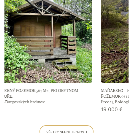
MAĎARSKO - BOLDOGKOVARALJA PEKNÝ STAVEBNÝ
POZEMOK 953 M2.
Predaj, Boldogkőváralja
19 000
€
VŠETKY NEHNUTEĽNOSTI