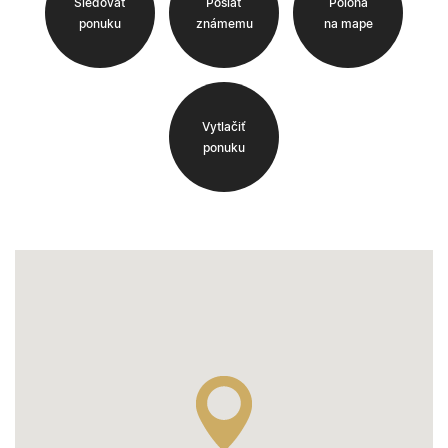
Sledovať
Poslať
Poloha
ponuku
známemu
na mape
Vytlačiť
ponuku