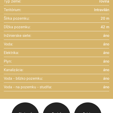
Typ zeme:
rovina
Teritórium:
Intravilán
Šírka pozemku:
20 m
Dĺžka pozemku:
42 m
Inžinierske siete:
áno
Voda:
áno
Elektrika:
áno
Plyn:
áno
Kanalizácia:
áno
Voda - blízko pozemku:
áno
Voda - na pozemku - studňa:
áno