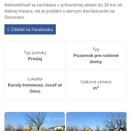
Nehnuteľnosť sa nachádza v prihraničnej oblasti do 30 km od
štátnej hranice, nie je problém s denným dochádzaním na
Slovensko.
Zdieľať na Facebooku
Typ
Typ ponuky
Pozemok pre rodinné
Predaj
domy
Lokalita
Celková výmera
Karoly Irenneusz Jozef ut
2
m
Gönc