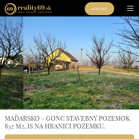
KONTAKT
Exkluzívna
ponuka
MAĎARSKO - GONC STAVEBNÝ POZEMOK
852 M2, IS NA HRANICI POZEMKU.