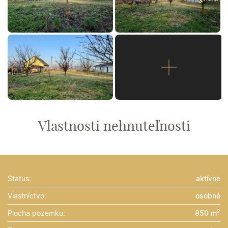
Vlastnosti nehnuteľnosti
Status:
aktívne
Vlastníctvo:
osobné
2
Plocha pozemku:
850 m