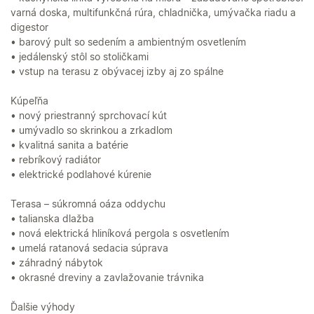
varná doska, multifunkčná rúra, chladnička, umývačka riadu a
digestor
• barový pult so sedením a ambientným osvetlením
• jedálenský stôl so stoličkami
• vstup na terasu z obývacej izby aj zo spálne
Kúpeľňa
• nový priestranný sprchovací kút
• umývadlo so skrinkou a zrkadlom
• kvalitná sanita a batérie
• rebríkový radiátor
• elektrické podlahové kúrenie
Terasa – súkromná oáza oddychu
• talianska dlažba
• nová elektrická hliníková pergola s osvetlením
• umelá ratanová sedacia súprava
• záhradný nábytok
• okrasné dreviny a zavlažovanie trávnika
Ďalšie výhody