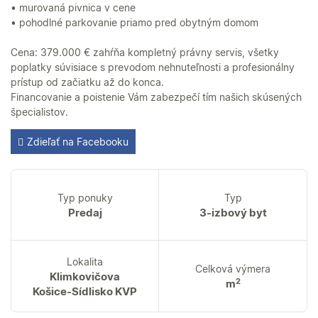
• murovaná pivnica v cene
• pohodlné parkovanie priamo pred obytným domom
Cena: 379.000 € zahŕňa kompletný právny servis, všetky
poplatky súvisiace s prevodom nehnuteľnosti a profesionálny
prístup od začiatku až do konca.
Financovanie a poistenie Vám zabezpečí tím našich skúsených
špecialistov.
Zdieľať na Facebooku
Typ ponuky
Typ
Predaj
3-izbový byt
Lokalita
Celková výmera
Klimkovičova
2
m
Košice-Sídlisko KVP