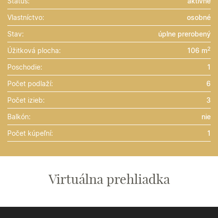
Status:
aktívne
Vlastníctvo:
osobné
Stav:
úplne prerobený
2
Úžitková plocha:
106 m
Poschodie:
1
Počet podlaží:
6
Počet izieb:
3
Balkón:
nie
Počet kúpeľní:
1
Virtuálna prehliadka