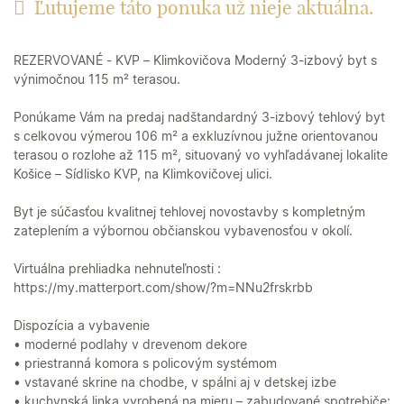
Ľutujeme táto ponuka už nieje aktuálna.
REZERVOVANÉ - KVP – Klimkovičova Moderný 3-izbový byt s
výnimočnou 115 m² terasou.
Ponúkame Vám na predaj nadštandardný 3-izbový tehlový byt
s celkovou výmerou 106 m² a exkluzívnou južne orientovanou
terasou o rozlohe až 115 m², situovaný vo vyhľadávanej lokalite
Košice – Sídlisko KVP, na Klimkovičovej ulici.
Byt je súčasťou kvalitnej tehlovej novostavby s kompletným
zateplením a výbornou občianskou vybavenosťou v okolí.
Virtuálna prehliadka nehnuteľnosti :
https://my.matterport.com/show/?m=NNu2frskrbb
Dispozícia a vybavenie
• moderné podlahy v drevenom dekore
• priestranná komora s policovým systémom
• vstavané skrine na chodbe, v spálni aj v detskej izbe
• kuchynská linka vyrobená na mieru – zabudované spotrebiče: