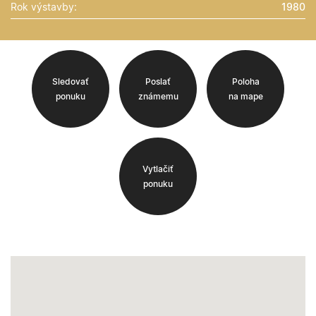
Rok výstavby:
1980
Sledovať
Poslať
Poloha
ponuku
známemu
na mape
Vytlačiť
ponuku