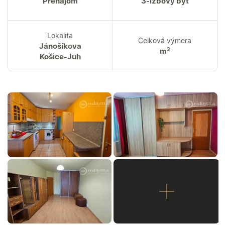
Prenájom
3-izbový byt
Lokalita
Celková výmera
Jánošíkova
2
m
Košice-Juh