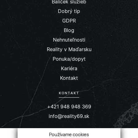
Balíček služieb
Dobrý tip
GDPR
Blog
Nehnuteľnosti
Reality v Maďarsku
Ponuka/dopyt
Kariéra
Kontakt
KONTAKT
+421 948 948 369
info@reality69.sk
SOCIÁLNE SIETE
Používame cookies