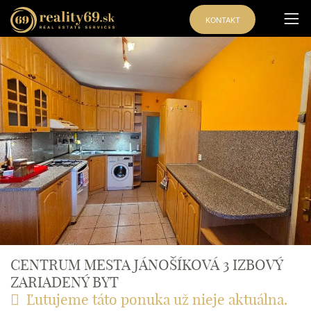
KONTAKT
CENTRUM MESTA JÁNOŠÍKOVÁ 3 IZBOVÝ
ZARIADENÝ BYT
Ľutujeme táto ponuka už nieje aktuálna.