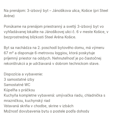
Na prenájom: 3-izbový byt – Jánošíkova ulica, Košice (pri Steel
Aréne)
Ponúkame na prenájom priestranný a svetlý 3-izbový byt vo
vyhľadávanej lokalite na Jánošíkovej ulici č. 6 v meste Košice, v
bezprostrednej blízkosti Steel Aréna Košice.
Byt sa nachádza na 2. poschodí bytového domu, má výmeru
67 m² a disponuje 6-metrovou loggiou, ktorá poskytuje
príjemný priestor na oddych. Nehnuteľnosť je po čiastočnej
rekonštrukcii a je udržiavaná v dobrom technickom stave.
Dispozícia a vybavenie:
3 samostatné izby
Samostatné WC
Kúpeľňa s práčkou
Kuchyňa kompletne vybavená: umývačka riadu, chladnička s
mrazničkou, kuchynský riad
Vstavaná skriňa v chodbe, skrine v izbách
Možnosť dovybavenia bytu o postele podľa dohody