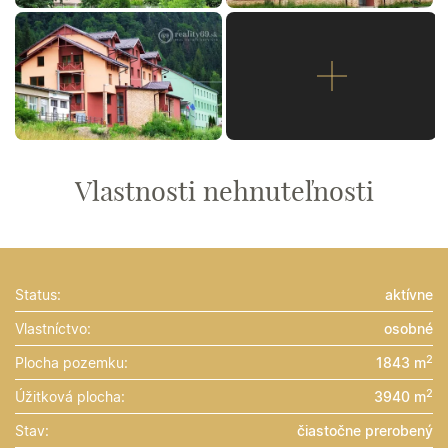
Vlastnosti nehnuteľnosti
Status:
aktívne
Vlastníctvo:
osobné
2
Plocha pozemku:
1843 m
2
Úžitková plocha:
3940 m
Stav:
čiastočne prerobený