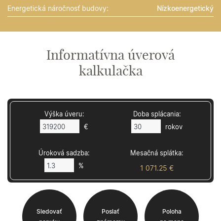
Energetická náročnosť budovy:
Nízkoenergetický
Informatívna úverová
kalkulačka
Výška úveru:
Doba splácania:
€
rokov
Úroková sadzba:
Mesačná splátka:
%
1 071.25 €
Sledovať
Poslať
Poloha