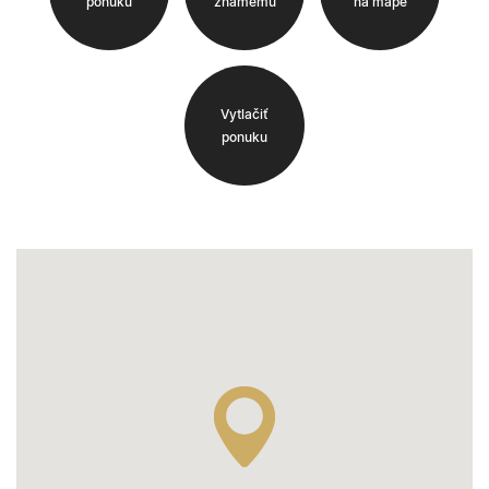
ponuku
známemu
na mape
Vytlačiť
ponuku