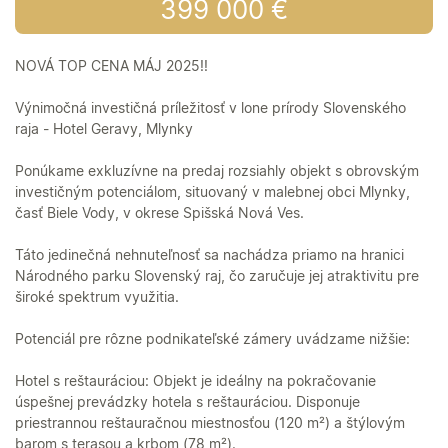
399 000 €
NOVÁ TOP CENA MÁJ 2025!!
Výnimočná investičná príležitosť v lone prírody Slovenského
raja - Hotel Geravy, Mlynky
Ponúkame exkluzívne na predaj rozsiahly objekt s obrovským
investičným potenciálom, situovaný v malebnej obci Mlynky,
časť Biele Vody, v okrese Spišská Nová Ves.
Táto jedinečná nehnuteľnosť sa nachádza priamo na hranici
Národného parku Slovenský raj, čo zaručuje jej atraktivitu pre
široké spektrum využitia.
Potenciál pre rôzne podnikateľské zámery uvádzame nižšie:
Hotel s reštauráciou: Objekt je ideálny na pokračovanie
úspešnej prevádzky hotela s reštauráciou. Disponuje
priestrannou reštauračnou miestnosťou (120 m²) a štýlovým
barom s terasou a krbom (78 m²).