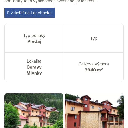
obhliadky tejto výnimočnej investičnej príležitosti.
Zdieľať na Facebooku
Typ ponuky
Typ
Predaj
Lokalita
Celková výmera
Geravy
2
3940 m
Mlynky