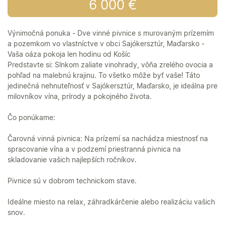
6 000 €
Výnimočná ponuka - Dve vinné pivnice s murovaným prízemím
a pozemkom vo vlastníctve v obci Sajókersztúr, Maďarsko -
Vaša oáza pokoja len hodinu od Košíc
Predstavte si: Slnkom zaliate vinohrady, vôňa zrelého ovocia a
pohľad na malebnú krajinu. To všetko môže byť vaše! Táto
jedinečná nehnuteľnosť v Sajókersztúr, Maďarsko, je ideálna pre
milovníkov vína, prírody a pokojného života.
Čo ponúkame:
Čarovná vinná pivnica: Na prízemí sa nachádza miestnosť na
spracovanie vína a v podzemí priestranná pivnica na
skladovanie vašich najlepších ročníkov.
Pivnice sú v dobrom technickom stave.
Ideálne miesto na relax, záhradkárčenie alebo realizáciu vašich
snov.