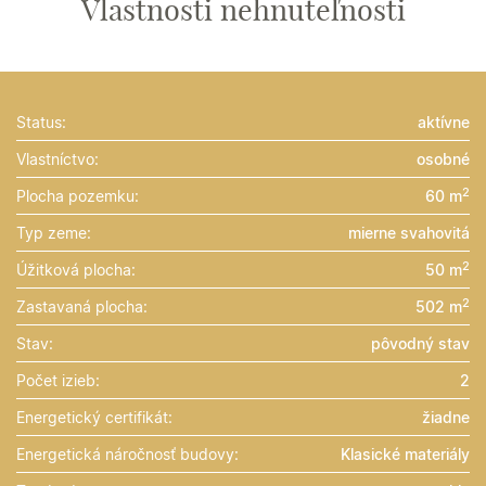
Vlastnosti nehnuteľnosti
Status:
aktívne
Vlastníctvo:
osobné
2
Plocha pozemku:
60 m
Typ zeme:
mierne svahovitá
2
Úžitková plocha:
50 m
2
Zastavaná plocha:
502 m
Stav:
pôvodný stav
Počet izieb:
2
Energetický certifikát:
žiadne
Energetická náročnosť budovy:
Klasické materiály