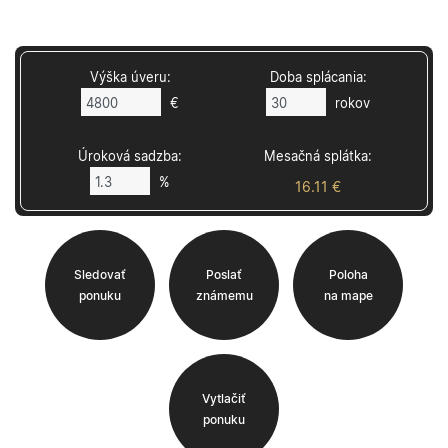
Výška úveru:
Doba splácania:
€
rokov
Úroková sadzba:
Mesačná splátka:
%
16.11 €
Sledovať
Poslať
Poloha
ponuku
známemu
na mape
Vytlačiť
ponuku