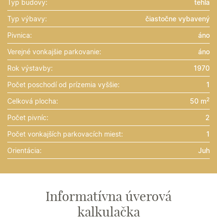
Typ budovy:
tehla
Typ výbavy:
čiastočne vybavený
Pivnica:
áno
Verejné vonkajšie parkovanie:
áno
Rok výstavby:
1970
Počet poschodí od prízemia vyššie:
1
2
Celková plocha:
50 m
Počet pivníc:
2
Počet vonkajších parkovacích miest:
1
Orientácia:
Juh
Informatívna úverová
kalkulačka