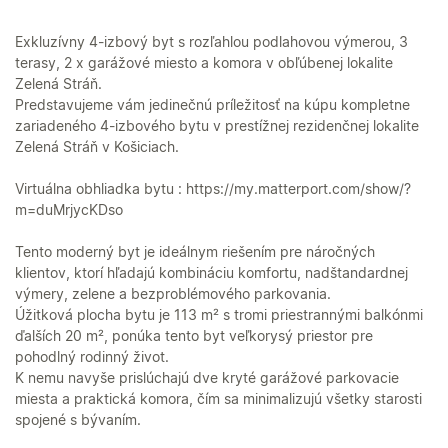
Exkluzívny 4-izbový byt s rozľahlou podlahovou výmerou, 3
terasy, 2 x garážové miesto a komora v obľúbenej lokalite
Zelená Stráň.
Predstavujeme vám jedinečnú príležitosť na kúpu kompletne
zariadeného 4-izbového bytu v prestížnej rezidenčnej lokalite
Zelená Stráň v Košiciach.
Virtuálna obhliadka bytu : https://my.matterport.com/show/?
m=duMrjycKDso
Tento moderný byt je ideálnym riešením pre náročných
klientov, ktorí hľadajú kombináciu komfortu, nadštandardnej
výmery, zelene a bezproblémového parkovania.
Úžitková plocha bytu je 113 m² s tromi priestrannými balkónmi
ďalších 20 m², ponúka tento byt veľkorysý priestor pre
pohodlný rodinný život.
K nemu navyše prislúchajú dve kryté garážové parkovacie
miesta a praktická komora, čím sa minimalizujú všetky starosti
spojené s bývaním.