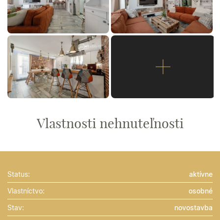
Vlastnosti nehnuteľnosti
Status:
aktívne
Vlastníctvo:
osobné
Stav:
novostavba