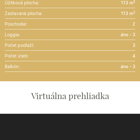
2
Úžitková plocha:
113 m
2
Zastavaná plocha:
113 m
Poschodie:
2
Loggia:
áno - 3
Počet podlaží:
3
Počet izieb:
4
Balkón:
áno - 3
Virtuálna prehliadka