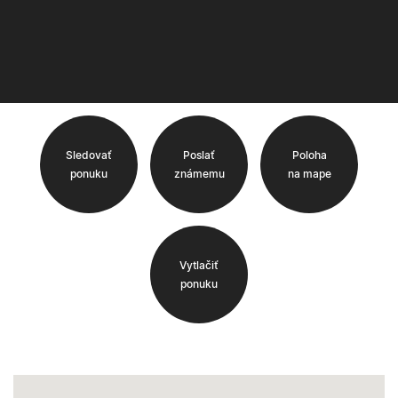
Sledovať
Poslať
Poloha
ponuku
známemu
na mape
Vytlačiť
ponuku