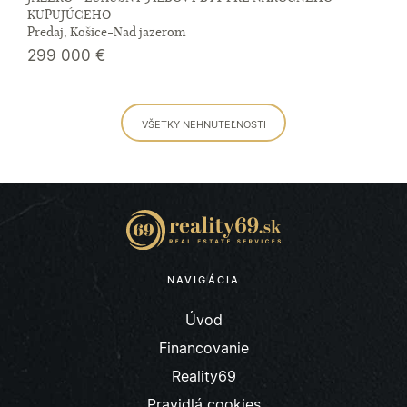
KUPUJÚCEHO
Predaj, Košice-Nad jazerom
299 000
€
VŠETKY NEHNUTEĽNOSTI
NAVIGÁCIA
Úvod
Financovanie
Reality69
Pravidlá cookies