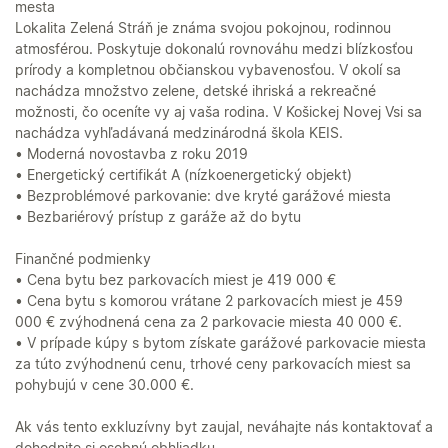
mesta
Lokalita Zelená Stráň je známa svojou pokojnou, rodinnou
atmosférou. Poskytuje dokonalú rovnováhu medzi blízkosťou
prírody a kompletnou občianskou vybavenosťou. V okolí sa
nachádza množstvo zelene, detské ihriská a rekreačné
možnosti, čo oceníte vy aj vaša rodina. V Košickej Novej Vsi sa
nachádza vyhľadávaná medzinárodná škola KEIS.
• Moderná novostavba z roku 2019
• Energetický certifikát A (nízkoenergetický objekt)
• Bezproblémové parkovanie: dve kryté garážové miesta
• Bezbariérový prístup z garáže až do bytu
Finančné podmienky
• Cena bytu bez parkovacích miest je 419 000 €
• Cena bytu s komorou vrátane 2 parkovacích miest je 459
000 € zvýhodnená cena za 2 parkovacie miesta 40 000 €.
• V prípade kúpy s bytom získate garážové parkovacie miesta
za túto zvýhodnenú cenu, trhové ceny parkovacích miest sa
pohybujú v cene 30.000 €.
Ak vás tento exkluzívny byt zaujal, neváhajte nás kontaktovať a
dohodnite si osobnú obhliadku.