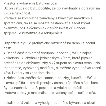
Priestor a vybavenie bytu vás očarí
Už pri vstupe do bytu pocítite, že bol navrhnutý s dôrazom na
vkus a funkčnosť.
Predáva sa kompletne zariadený s kvalitným nábytkom a
spotrebičmi, takže sa môžete nasťahovať a začať bývať
okamžite, bez akýchkoľvek ďalších investícií. Pohodu
spríjemňuje klimatizácia a rekuperácia.
Dispozícia bytu je premyslene rozdelená na dennú a nočnú
časť:
• Denná časť je tvorená vstupnou chodbou, WC, a najmä
veľkorysou kuchyňou s jedálenským kútom, ktorá plynulo
prechádza do obývacej izby s výstupom na hlavnú terasu. Na
tejto terase, vybavenej markízou, si môžete vychutnávať rannú
kávu i večery so západom slnka.
• Nočná časť zahŕňa dve samostatné izby, kúpeľňu s WC, a
hlavnú spálňu, ktorá disponuje vlastnou kúpeľňou a šatníkom.
Byt sa nachádza na 2. poschodí a vďaka orientácii na tri
svetové strany je maximálne presvetlený počas celého dňa.
Lokalita plná zelene a výhody moderného bývania na okraji