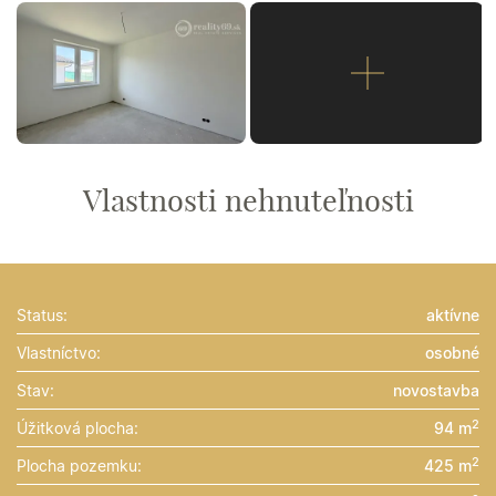
Vlastnosti nehnuteľnosti
Status:
aktívne
Vlastníctvo:
osobné
Stav:
novostavba
2
Úžitková plocha:
94 m
2
Plocha pozemku:
425 m