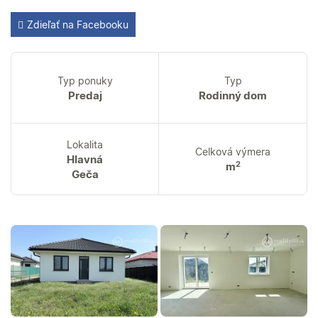
Zdieľať na Facebooku
Typ ponuky
Typ
Predaj
Rodinný dom
Lokalita
Celková výmera
Hlavná
2
m
Geča