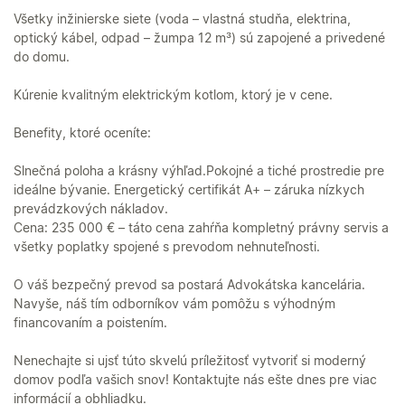
Všetky inžinierske siete (voda – vlastná studňa, elektrina,
optický kábel, odpad – žumpa 12 m³) sú zapojené a privedené
do domu.
Kúrenie kvalitným elektrickým kotlom, ktorý je v cene.
Benefity, ktoré oceníte:
Slnečná poloha a krásny výhľad.Pokojné a tiché prostredie pre
ideálne bývanie. Energetický certifikát A+ – záruka nízkych
prevádzkových nákladov.
Cena: 235 000 € – táto cena zahŕňa kompletný právny servis a
všetky poplatky spojené s prevodom nehnuteľnosti.
O váš bezpečný prevod sa postará Advokátska kancelária.
Navyše, náš tím odborníkov vám pomôžu s výhodným
financovaním a poistením.
Nenechajte si ujsť túto skvelú príležitosť vytvoriť si moderný
domov podľa vašich snov! Kontaktujte nás ešte dnes pre viac
informácií a obhliadku.