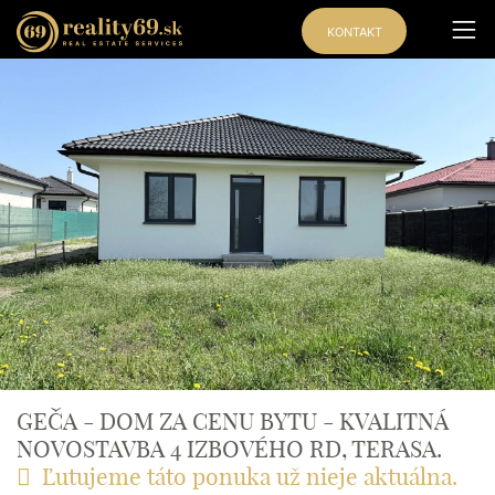
KONTAKT
Exkluzívna
ponuka
GEČA - DOM ZA CENU BYTU - KVALITNÁ
NOVOSTAVBA 4 IZBOVÉHO RD, TERASA.
Ľutujeme táto ponuka už nieje aktuálna.