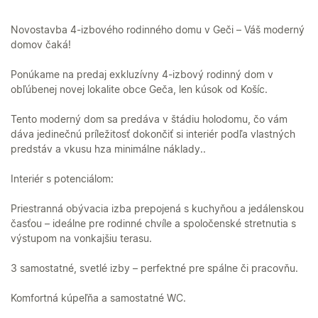
Novostavba 4-izbového rodinného domu v Geči – Váš moderný
domov čaká!
Ponúkame na predaj exkluzívny 4-izbový rodinný dom v
obľúbenej novej lokalite obce Geča, len kúsok od Košíc.
Tento moderný dom sa predáva v štádiu holodomu, čo vám
dáva jedinečnú príležitosť dokončiť si interiér podľa vlastných
predstáv a vkusu hza minimálne náklady..
Interiér s potenciálom:
Priestranná obývacia izba prepojená s kuchyňou a jedálenskou
časťou – ideálne pre rodinné chvíle a spoločenské stretnutia s
výstupom na vonkajšiu terasu.
3 samostatné, svetlé izby – perfektné pre spálne či pracovňu.
Komfortná kúpeľňa a samostatné WC.