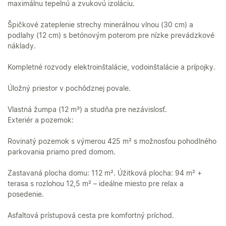
maximálnu tepelnú a zvukovú izoláciu.
Špičkové zateplenie strechy minerálnou vlnou (30 cm) a
podlahy (12 cm) s betónovým poterom pre nízke prevádzkové
náklady.
Kompletné rozvody elektroinštalácie, vodoinštalácie a prípojky.
Úložný priestor v pochôdznej povale.
Vlastná žumpa (12 m³) a studňa pre nezávislosť.
Exteriér a pozemok:
Rovinatý pozemok s výmerou 425 m² s možnosťou pohodlného
parkovania priamo pred domom.
Zastavaná plocha domu: 112 m². Úžitková plocha: 94 m² +
terasa s rozlohou 12,5 m² – ideálne miesto pre relax a
posedenie.
Asfaltová prístupová cesta pre komfortný príchod.