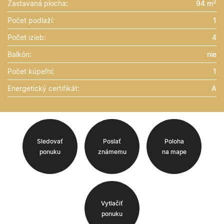
2
Zastavaná plocha:
94 m
Počet podlaží:
1
Počet izieb:
4
Balkón:
nie
Počet kúpeľní:
1
Energetický certifikát:
A
Sledovať
Poslať
Poloha
ponuku
známemu
na mape
Vytlačiť
ponuku