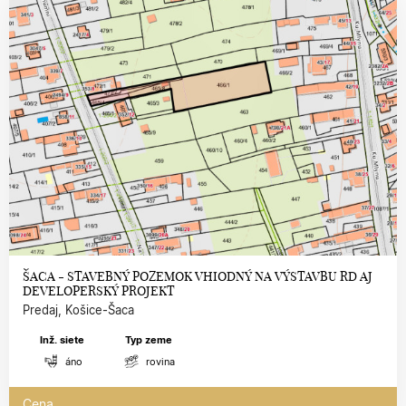
ŠACA - STAVEBNÝ POZEMOK VHIODNÝ NA VÝSTAVBU RD AJ
DEVELOPERSKÝ PROJEKT
Predaj, Košice-Šaca
Inž. siete
Typ zeme
áno
rovina
Cena